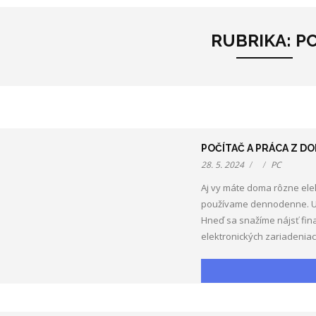
RUBRIKA:
P
POČÍTAČ A PRÁCA Z D
28. 5. 2024
PC
Aj vy máte doma rôzne elek
používame dennodenne. Už s
Hneď sa snažíme nájsť fina
elektronických zariadeniac