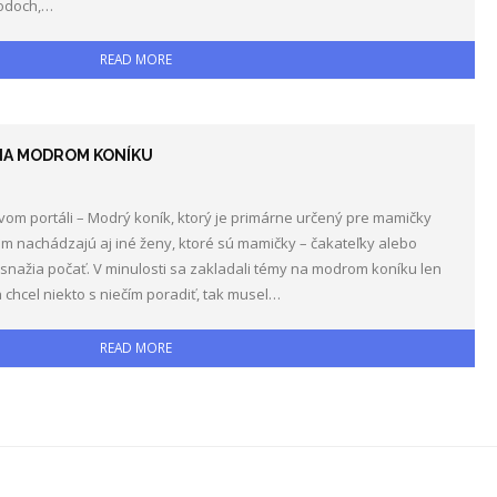
hodoch,…
READ MORE
NA MODROM KONÍKU
ovom portáli – Modrý koník, ktorý je primárne určený pre mamičky
m nachádzajú aj iné ženy, ktoré sú mamičky – čakateľky alebo
 snažia počať. V minulosti sa zakladali témy na modrom koníku len
 chcel niekto s niečím poradiť, tak musel…
READ MORE