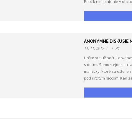
Patrí k nim platenie v obc
ANONYMNÉ DISKUSIE 
11. 11. 2019
PC
Určite ste už počuli o web
s deťmi. Samozrejme, sa ta
mamičky, ktoré sa ešte len
pod určitým nickom. Keď sa