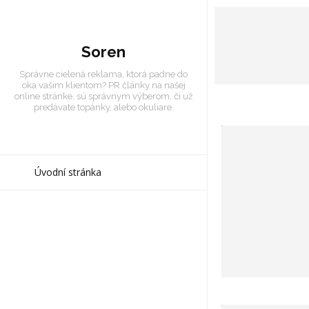
Soren
Správne cielená reklama, ktorá padne do
oka vašim klientom? PR články na našej
online stránke, sú správnym výberom, či už
predávate topánky, alebo okuliare.
Úvodní stránka