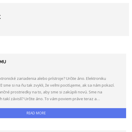
C
OMU
tronické zariadenia alebo prístroje? Určite áno. Elektroniku
me si na ňu tak zvykli, že veľmi pociťujeme, ak sa nám pokazí.
nčné prostriedky na to, aby sme si zakúpili novú. Sme na
h takí závislí? Určite áno. To vám poviem práve teraz a…
READ MORE