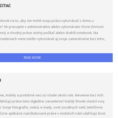
ČÍTAČ
ebook na to, aby ste mohli svoju prácu vykonávať z domu z
? Ak pracujete v administratíve alebo vykonávate rôzne činnosti
konný a vhodný práve stolný počítač alebo drahší notebook. Na
ariadeniach viete totižto vykonávať aj svoje zamestnanie bez toho,
READ MORE
I
enie, mobily a podobné veci sú všade okolo nás. Nevieme bez nich
ahčujú práve tieto digitálne zariadenia? Každý človek vlastní svoj
 Svoje fotografie, videá, e-maily, svet sociálnych sietí, telefónne
 Rôzne aplikácie nainštalované práve v mobiloch nám uľahčujú život.