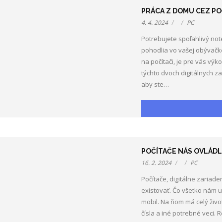
PRÁCA Z DOMU CEZ PO
4. 4. 2024
PC
Potrebujete spoľahlivý not
pohodlia vo vašej obývačke
na počítači, je pre vás vý
týchto dvoch digitálnych z
aby ste…
POČÍTAČE NÁS OVLÁDL
16. 2. 2024
PC
Počítače, digitálne zariad
existovať. Čo všetko nám uľ
mobil. Na ňom má celý život.
čísla a iné potrebné veci.