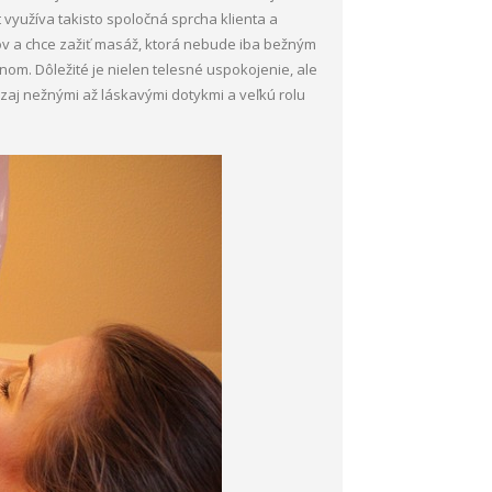
využíva takisto spoločná sprcha klienta a
v a chce zažiť masáž, ktorá nebude iba bežným
om. Dôležité je nielen telesné uspokojenie, ale
j nežnými až láskavými dotykmi a veľkú rolu