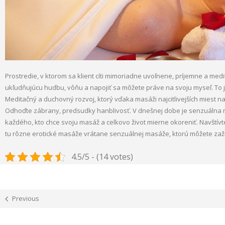
Prostredie, v ktorom sa klient cíti mimoriadne uvoľnene, príjemne a medi
ukľudňujúcu hudbu, vôňu a napojiť sa môžete práve na svoju myseľ. To j
Meditačný a duchovný rozvoj, ktorý vďaka masáži najcitlivejších miest na 
Odhoďte zábrany, predsudky hanblivosť. V dnešnej dobe je senzuálna
každého, kto chce svoju masáž a celkovo život mierne okoreniť. Navštívt
tu rôzne erotické masáže vrátane senzuálnej masáže, ktorú môžete zažiť
4.5/5 - (14 votes)
Previous