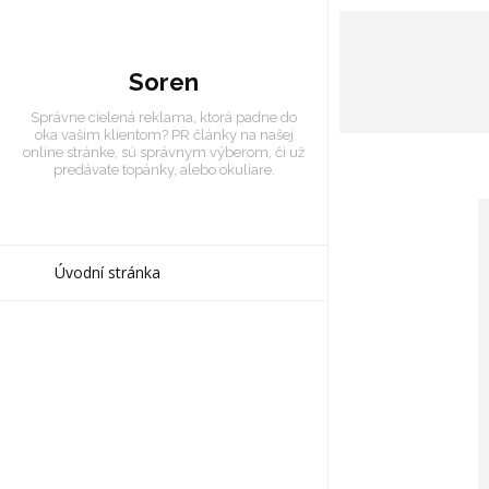
Soren
Správne cielená reklama, ktorá padne do
oka vašim klientom? PR články na našej
online stránke, sú správnym výberom, či už
predávate topánky, alebo okuliare.
Úvodní stránka