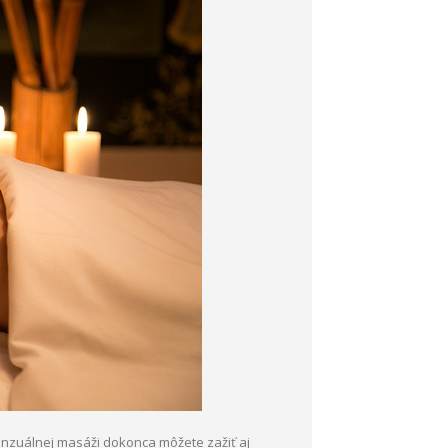
senzuálnej masáži dokonca môžete zažiť aj