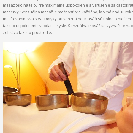
masáž telo na telo. Pre maximálne uspokojenie a vzrušenie sa častokrát 
masérky. Senzuálna masáž je možnosť pre každého, kto má nad 18 roko
masírovaním svalstva. Dotyky pri senzuálnej masáži sú úplne o niečom in
takisto uspokojenie v oblasti mysle.
Senzuálna masáž sa vyznačuje naoza
zohráva takisto prostredie.