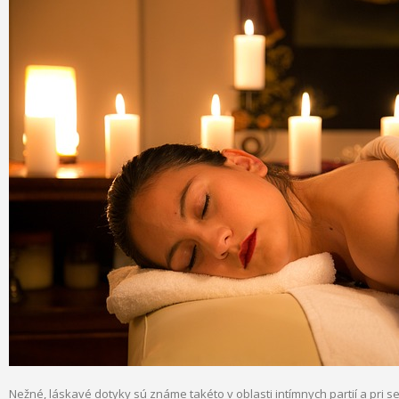
Nežné, láskavé dotyky sú známe takéto v oblasti intímnych partií a pri 