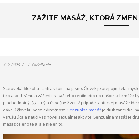
ZAŽITE MASÁŽ, KTORÁ ZMEN
4. 9. 2025
Podnikanie
Staroveká filozofia Tantra v tom má jasno. Človek je prepojím tela, mys
tela ako chrámu a váženie si každého centimetra na našom tele môže by
plnohodnotný, šťastný a úspešný život. V prípade tantrickej masáže ide o
dávajú človeku pocit jedinečnosti.
Senzuálna masáž
je druh tantrickej 
vzrušujúca a naučí vás novej sexuálnej aktivite. Senzuálna masáž je druh
masáž celého tela, ale nielen to.