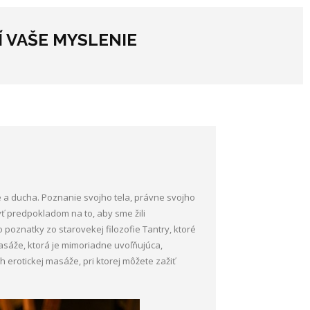
Í VAŠE MYSLENIE
le a ducha. Poznanie svojho tela, právne svojho
ť predpokladom na to, aby sme žili
 poznatky zo starovekej filozofie Tantry, ktoré
masáže, ktorá je mimoriadne uvoľňujúca,
 erotickej masáže, pri ktorej môžete zažiť