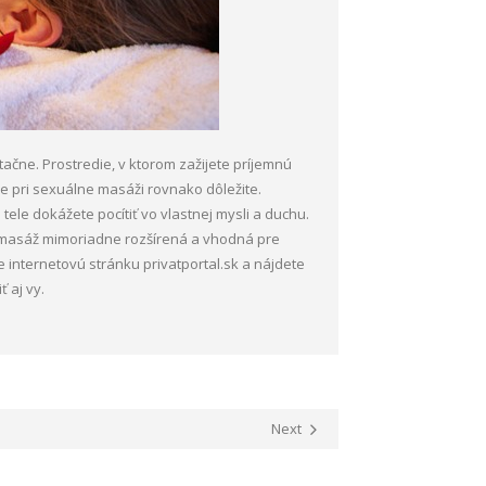
tačne. Prostredie, v ktorom zažijete príjemnú
e pri sexuálne masáži rovnako dôležite.
tele dokážete pocítiť vo vlastnej mysli a duchu.
 masáž mimoriadne rozšírená a vhodná pre
e internetovú stránku privatportal.sk a nájdete
 aj vy.
Next