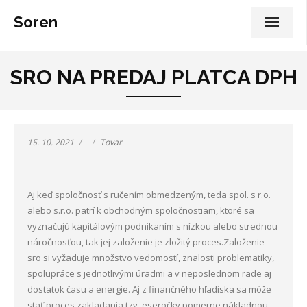
Soren
SRO NA PREDAJ PLATCA DPH
15. 10. 2021
Tovar
Aj keď spoločnosť s ručením obmedzeným, teda spol. s r.o.
alebo s.r.o. patrí k obchodným spoločnostiam, ktoré sa
vyznačujú kapitálovým podnikaním s nízkou alebo strednou
náročnosťou, tak jej založenie je zložitý proces.
Založenie
sro si vyžaduje množstvo vedomostí, znalosti problematiky,
spolupráce s jednotlivými úradmi a v neposlednom rade aj
dostatok času a energie. Aj z finančného hľadiska sa môže
stať proces zakladania tzv. eseročky pomerne nákladnou