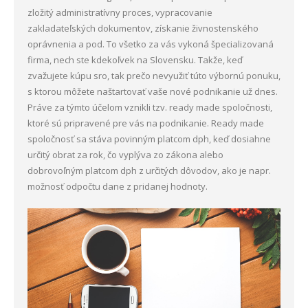
zložitý administratívny proces, vypracovanie
zakladateľských dokumentov, získanie živnostenského
oprávnenia a pod. To všetko za vás vykoná špecializovaná
firma, nech ste kdekoľvek na Slovensku. Takže, keď
zvažujete kúpu sro, tak prečo nevyužiť túto výbornú ponuku,
s ktorou môžete naštartovať vaše nové podnikanie už dnes.
Práve za týmto účelom vznikli tzv. ready made spoločnosti,
ktoré sú pripravené pre vás na podnikanie.
Ready made
spoločnosť sa stáva povinným platcom dph, keď dosiahne
určitý obrat za rok, čo vyplýva zo zákona alebo
dobrovoľným platcom dph z určitých dôvodov, ako je napr.
možnosť odpočtu dane z pridanej hodnoty.