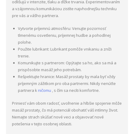
odlišujú v intenzite, tlaku a dĺžke trvania. Experimentovaním
a vzájomnou komunikáciou zistíte najvhodnejšiu techniku
pre vás a vášho partnera.
Vytvorte príjemnú atmosféru: Venujte pozornosť
tlmenému osvetleniu, príjemnej hudbe a pohodlnej
polohe.
Použite lubrikant: Lubrikant pomôže vnikaniu a zníži
trenie.
Komunikujte s partnerom: Opýtajte sa ho, ako sa má a
prispôsobte masáž jeho potrebám.
Rešpektujte hranice: Masáž prostaty by mala byť vždy
príjemným zážitkom pro oba partnermi. Nikdy nenúťte
partnera k
ničomu
, s čím sa necíti komfortne.
Priniesť vám obom radosť, uvoľnenie a hlbšie spojenie môže
masáž prostaty, čo má potenciál obohatiť váš intímny život.
Nemajte strach skúšať nové veci a objavovať nové
potešenia v tejto osobnej oblasti.