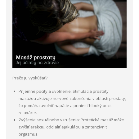
Prečo ju vyskúšať?
Príjemné pocity a uvoľnenie: Stimulácia prostaty
masážou aktivuje nervové zakončenia v oblasti prostaty,
čo pomáha uvoľniť napätie a priniesť hlboký pocit
relaxácie.
Zvýšenie sexuálneho vzrušenia: Protetická masáž môže
zvýšiť erekciu, oddialiť ejakuláciu a zintenzívniť
orgazmus.