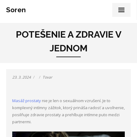
Soren
POTEŠENIE A ZDRAVIE V
JEDNOM
23. 3. 2024
Tovar
Masáž prostaty
nie je len o sexuálnom vzrušení. Je to
komplexný intímny zážitok, ktorý prináša radosť a uvoľnenie,
posilňuje zdravie prostaty a prehlbuje intímne puto medzi
partnermi.