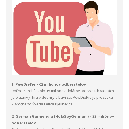
1. PewDiePie – 62 miliónov odberateľov
Ročne zarobí okolo 15 miliónov dolárov. Vo svojich videách
je bláznivý, hrá videohry a baví sa. PewDiePie je prezývka
28-ročného Švéda Felixa Kjellberga.
2. Germán Garmendia (HolaSoyGerman.) – 33 miliónov
odberateľov