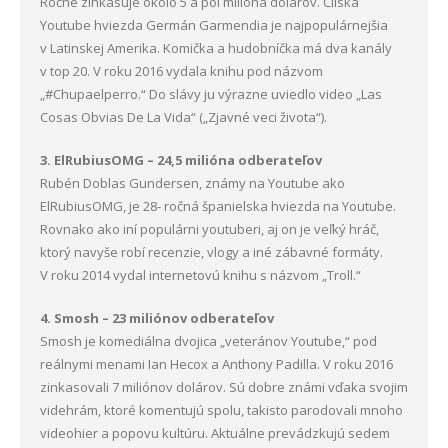
Ročne zinkasuje okolo 5 a pol milióna dolárov. Čilská
Youtube hviezda Germán Garmendia je najpopulárnejšia
v Latinskej Amerika. Komička a hudobníčka má dva kanály
v top 20. V roku 2016 vydala knihu pod názvom
„#Chupaelperro.“ Do slávy ju výrazne uviedlo video „Las
Cosas Obvias De La Vida“ („Zjavné veci života“).
3. ElRubiusOMG – 24,5 milióna odberateľov
Rubén Doblas Gundersen, známy na Youtube ako
ElRubiusOMG, je 28- ročná španielska hviezda na Youtube.
Rovnako ako iní populárni youtuberi, aj on je veľký hráč,
ktorý navyše robí recenzie, vlogy a iné zábavné formáty.
V roku 2014 vydal internetovú knihu s názvom „Troll.“
4. Smosh – 23 miliónov odberateľov
Smosh je komediálna dvojica „veteránov Youtube,“ pod
reálnymi menami Ian Hecox a Anthony Padilla. V roku 2016
zinkasovali 7 miliónov dolárov. Sú dobre známi vďaka svojim
videhrám, ktoré komentujú spolu, takisto parodovali mnoho
videohier a popovu kultúru. Aktuálne prevádzkujú sedem