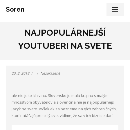
Soren
NAJPOPULÁRNEJŠÍ
YOUTUBERI NA SVETE
23. 2. 2018
Nezařazené
ale nie je to ich vina. Slovensko je malá krajina s malým
množstvom obyvateľov a slovenčina nie je najpopulárnejší
jazyk na svete. Avšak ak sa pozrieme na tých zahraničných,
ktorí natáčajú pre celý svet vidíme, že sa v ich biznise darí.