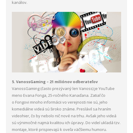
kanálov.
5. VanossGaming – 21 miliónov odberateľov
VanossGaming (často prezývaný len Vanoss) je YouTube
meno Evana Fonga, 25-ročného Kanaďana. Zatiaľ čo
o Fongovi mnoho informácii vo verejnosti nie sú, jeho
komediálne videá sú široko známe. Preslávil sa hraním
videohier, čo by nebolo nič nové na trhu. Avšak jeho videá
sú výnimočné najmä kvalitou ich úpravy. Do videí ukladá tzv.
montaje, ktoré prispievajú k oveľa väčšiemu humoru.