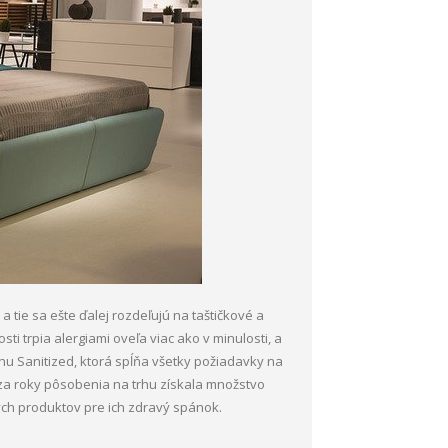
 tie sa ešte ďalej rozdeľujú na taštičkové a
sti trpia alergiami oveľa viac ako v minulosti, a
nu Sanitized, ktorá spĺňa všetky požiadavky na
a za roky pôsobenia na trhu získala množstvo
ych produktov pre ich zdravý spánok.