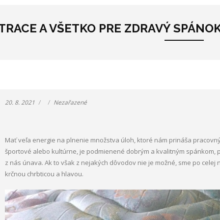
TRACE A VŠETKO PRE ZDRAVÝ SPÁNO
20. 8. 2021
Nezařazené
Mať veľa energie na plnenie množstva úloh, ktoré nám prináša pracovný ko
športové alebo kultúrne, je podmienené dobrým a kvalitným spánkom, 
z nás únava. Ak to však z nejakých dôvodov nie je možné, sme po celej 
krčnou chrbticou a hlavou.