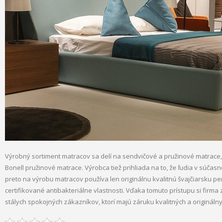
Výrobný sortiment matracov sa delí na sendvičové a pružinové matrace, a
Bonell pružinové matrace. Výrobca tiež prihliada na to, že ľudia v súčasno
preto na výrobu matracov používa len originálnu kvalitnú švajčiarsku pe
certifikované antibakteriálne vlastnosti. Vďaka tomuto prístupu si firm
stálych spokojných zákazníkov, ktorí majú záruku kvalitných a origináln