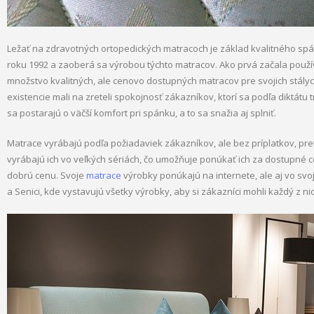
Ležať na zdravotných ortopedických matracoch je základ kvalitného sp
roku 1992 a zaoberá sa výrobou týchto matracov. Ako prvá začala použí
množstvo kvalitných, ale cenovo dostupných matracov pre svojich stálych
existencie mali na zreteli spokojnosť zákazníkov, ktorí sa podľa diktátu
sa postarajú o väčší komfort pri spánku, a to sa snažia aj splniť.
Matrace vyrábajú podľa požiadaviek zákazníkov, ale bez príplatkov, preto
vyrábajú ich vo veľkých sériách, čo umožňuje ponúkať ich za dostupné c
dobrú cenu. Svoje
matrace
výrobky ponúkajú na internete, ale aj vo svoj
a Senici, kde vystavujú všetky výrobky, aby si zákazníci mohli každý z ni