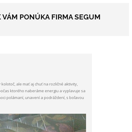
K VÁM PONÚKA FIRMA SEGUM
lotoč, ale mať aj chuť na rozličné aktivity,
počas ktorého naberáme energiu a vyplavuje sa
noci polámaní, unavení a podráždení, s boľavou