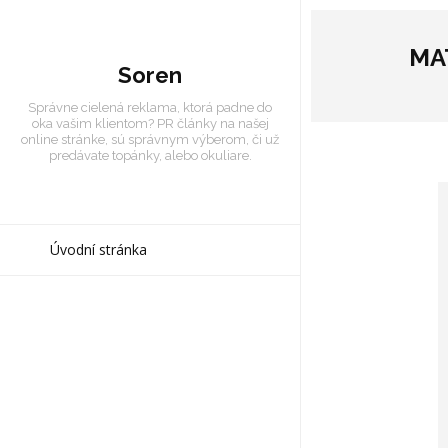
MA
Soren
Správne cielená reklama, ktorá padne do
oka vašim klientom? PR články na našej
online stránke, sú správnym výberom, či už
predávate topánky, alebo okuliare.
Úvodní stránka