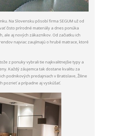
ánku. Na Slovensku pôsobí firma SEGUM už od
vať čisto prírodné materiály a dnes ponúka
, ale aj nových zákazníkov. Od začiatku ich
 trendov najviac zaujímajú o hrubé matrace, ktoré
že z ponuky vybrali tie najkvalitnejšie typy a
eny. Každý záujemca tak dostane kvalitu za
ich podnikových predajniach v Bratislave, Žiline
ch pozrieť a prípadne aj vyskúšať.