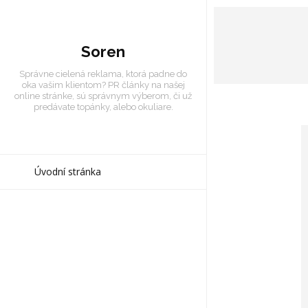
Soren
Správne cielená reklama, ktorá padne do
oka vašim klientom? PR články na našej
online stránke, sú správnym výberom, či už
predávate topánky, alebo okuliare.
Úvodní stránka