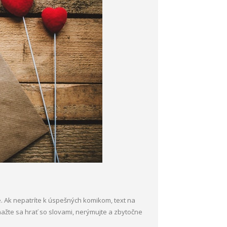
de. Ak nepatríte k úspešných komikom, text na
ažte sa hrať so slovami, nerýmujte a zbytočne