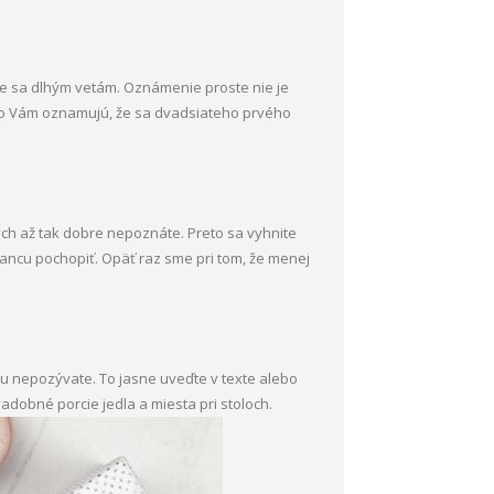
te sa dlhým vetám. Oznámenie proste nie je
nko Vám oznamujú, že sa dvadsiateho prvého
ch až tak dobre nepoznáte. Preto sa vyhnite
ancu pochopiť. Opäť raz sme pri tom, že menej
u nepozývate. To jasne uveďte v texte alebo
adobné porcie jedla a miesta pri stoloch.