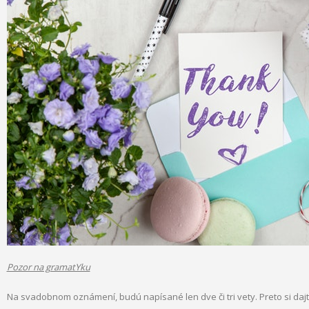
Pozor na gramatYku
Na svadobnom oznámení, budú napísané len dve či tri vety. Preto si dajt