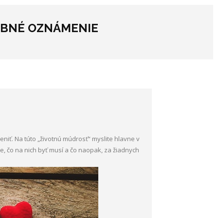
OBNÉ OZNÁMENIE
eniť. Na túto „životnú múdrosť“ myslite hlavne v
ete, čo na nich byť musí a čo naopak, za žiadnych