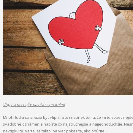
Vtipy si nechajte na pivo s priateľmi
Mnohí ľudia sa snažia byť vtipní, a to i napriek tomu, že im to vôbec nej
svadobné oznámenie napíšte čo najstručnejšie a najjednoduchšie. Nesn
nevtipkujte. Verte, že takto iba viac pokazíte, ako ohúrite.