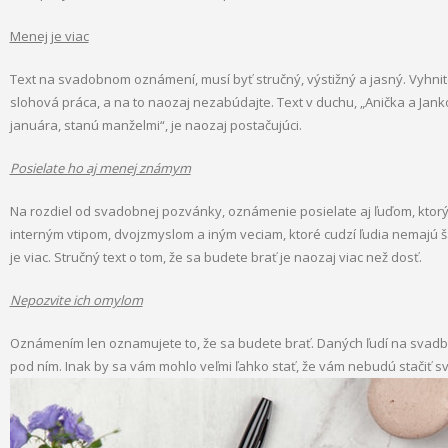
Menej je viac
Text na svadobnom oznámení, musí byť stručný, výstižný a jasný. Vyhni
slohová práca, a na to naozaj nezabúdajte. Text v duchu, „Anička a Ja
januára, stanú manželmi“, je naozaj postačujúci.
Posielate ho aj menej známym
Na rozdiel od svadobnej pozvánky, oznámenie posielate aj ľuďom, ktorý
interným vtipom, dvojzmyslom a iným veciam, ktoré cudzí ľudia nemajú š
je viac. Stručný text o tom, že sa budete brať je naozaj viac než dosť.
Nepozvite ich omylom
Oznámením len oznamujete to, že sa budete brať. Daných ľudí na svadb
pod ním. Inak by sa vám mohlo veľmi ľahko stať, že vám nebudú stačiť sv