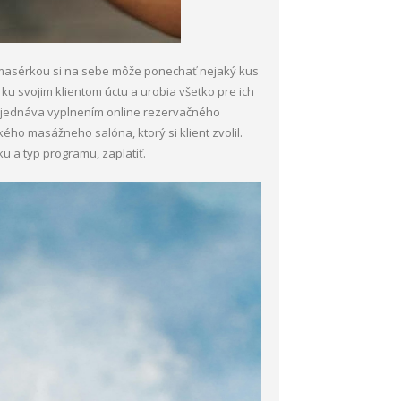
ou masérkou si na sebe môže ponechať nejaký kus
u svojim klientom úctu a urobia všetko pre ich
bjednáva vyplnením online rezervačného
kého masážneho salóna, ktorý si klient zvolil.
ku a typ programu, zaplatiť.