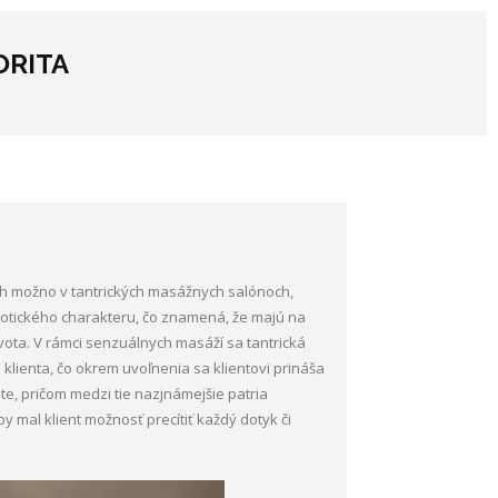
ORITA
ch možno v tantrických masážnych salónoch,
tického charakteru, čo znamená, že majú na
ota. V rámci senzuálnych masáží sa tantrická
ienta, čo okrem uvoľnenia sa klientovi prináša
, pričom medzi tie nazjnámejšie patria
by mal klient možnosť precítiť každý dotyk či