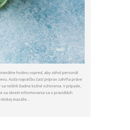
inimálne hodinu vopred, aby stihol personál
evu. Azda najväčšiu časť príprav zahŕňa práve
 sa nešírili žiadne kožné ochorenia. V prípade,
ste sa okrem informovania sa o pravidlách
erotickej masáže…