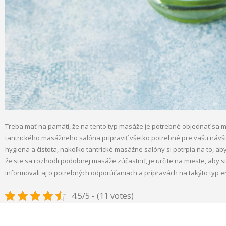
Treba mať na pamäti, že na tento typ masáže je potrebné objednať sa m
tantrického masážneho salóna pripraviť všetko potrebné pre vašu návšt
hygiena a čistota, nakoľko tantrické masážne salóny si potrpia na to, aby
že ste sa rozhodli podobnej masáže zúčastniť, je určite na mieste, aby 
informovali aj o potrebných odporúčaniach a prípravách na takýto typ 
4.5/5 - (11 votes)