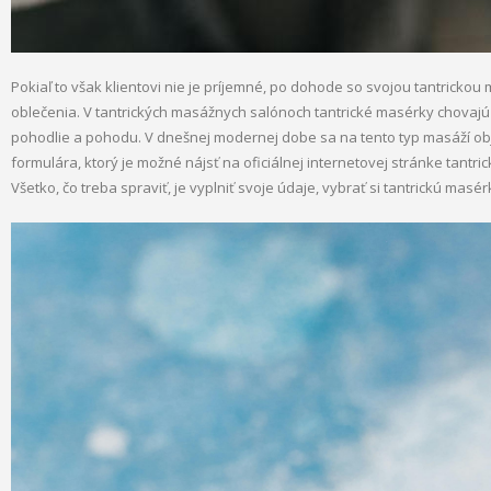
Pokiaľ to však klientovi nie je príjemné, po dohode so svojou tantrick
oblečenia. V tantrických masážnych salónoch tantrické masérky chovajú k
pohodlie a pohodu. V dnešnej modernej dobe sa na tento typ masáží o
formulára, ktorý je možné nájsť na oficiálnej internetovej stránke tantric
Všetko, čo treba spraviť, je vyplniť svoje údaje, vybrať si tantrickú masér