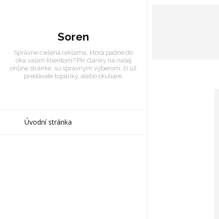
Soren
Správne cielená reklama, ktorá padne do
oka vašim klientom? PR články na našej
online stránke, sú správnym výberom, či už
predávate topánky, alebo okuliare.
Úvodní stránka