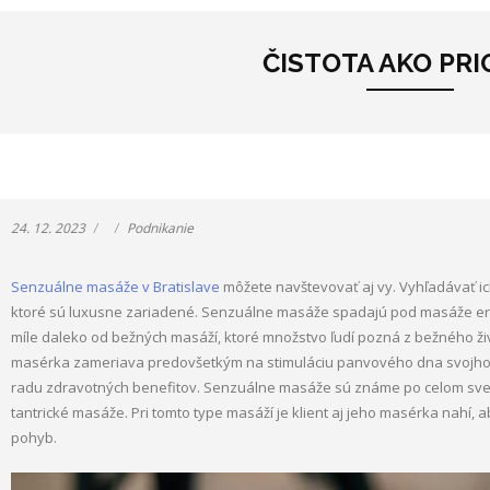
ČISTOTA AKO PRI
24. 12. 2023
Podnikanie
Senzuálne masáže v Bratislave
môžete navštevovať aj vy. Vyhľadávať i
ktoré sú luxusne zariadené. Senzuálne masáže spadajú pod masáže ero
míle daleko od bežných masáží, ktoré množstvo ľudí pozná z bežného živ
masérka zameriava predovšetkým na stimuláciu panvového dna svojho kl
radu zdravotných benefitov. Senzuálne masáže sú známe po celom svete
tantrické masáže. Pri tomto type masáží je klient aj jeho masérka nahí, a
pohyb.